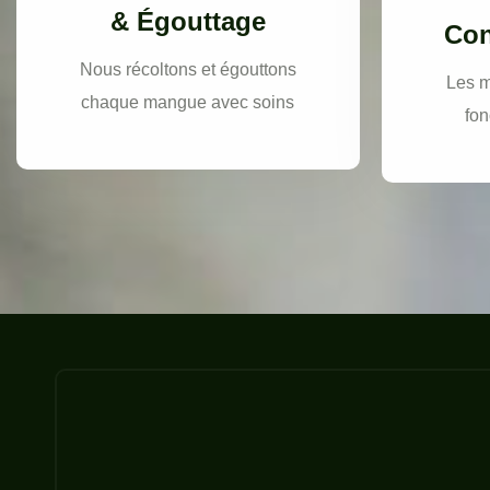
& Égouttage
Con
Nous récoltons et égouttons
Les m
chaque mangue avec soins
fon