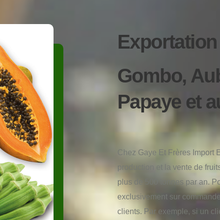
Exportation 
Gombo, Aube
Papaye et a
Chez Gaye Et Frères Import 
production et la vente de fru
plus de 500 tonnes par an. P
exclusivement sur commande,
clients. Par exemple, si un c