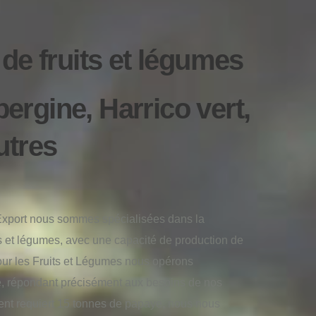
de fruits et légumes
rgine, Harrico vert,
utres
Export nous sommes spécialisées dans la
its et légumes, avec une capacité de production de
our les Fruits et Légumes nous opérons
 répondant précisément aux besoins de nos
lient requiert 15 tonnes de papaye, nous nous