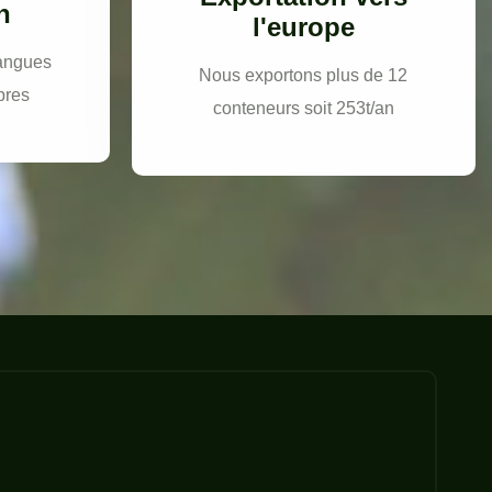
n
l'europe
mangues
Nous exportons plus de 12
bres
conteneurs soit 253t/an